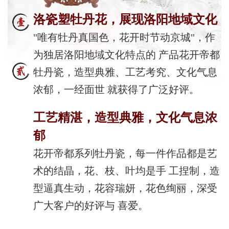
洛瓷塑牡丹花，展现洛阳地域文化
"唯有牡丹真国色，花开时节动京城"，作
为独居洛阳地域文化特点的 产品花开帝都
牡丹瓷，造型典雅、工艺考究、文化气息
浓郁，一经面世 就获得了广泛好评。
工艺精湛，造型典雅，文化气息浓
郁
花开帝都系列牡丹瓷，每一件作品都是艺
术的结晶，花、枝、叶均是手 工捏制，造
型逼真生动，花容瑞妍，花色绚丽，深受
广大客户的好评与 喜爱。