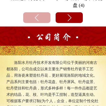
盘 (4)
洛阳水月牡丹技术开发有限公司位于美丽的河南古
都洛阳，公司自成立以来主要生产销售牡丹瓷手工艺
品，用洛瓷来塑造牡丹花，更好展现洛阳的地域文化。
产品系列主要包括：牡丹花盘、牡丹屏风、牡丹盆景、
牡丹壁挂和牡丹鼎，形式多种多样！每一件作品都是艺
术的结晶，花、枝、叶均是手工捏制，造型逼真生动。
可根据客户要求订制(为个人，企业，单位定制个性化牡