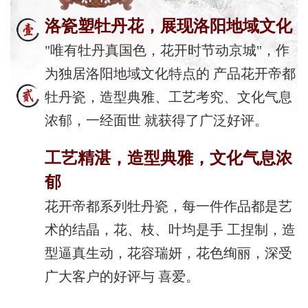
洛瓷塑牡丹花，展现洛阳地域文化
"唯有牡丹真国色，花开时节动京城"，作
为独居洛阳地域文化特点的 产品花开帝都
牡丹瓷，造型典雅、工艺考究、文化气息
浓郁，一经面世 就获得了广泛好评。
工艺精湛，造型典雅，文化气息浓
郁
花开帝都系列牡丹瓷，每一件作品都是艺
术的结晶，花、枝、叶均是手 工捏制，造
型逼真生动，花容瑞妍，花色绚丽，深受
广大客户的好评与 喜爱。