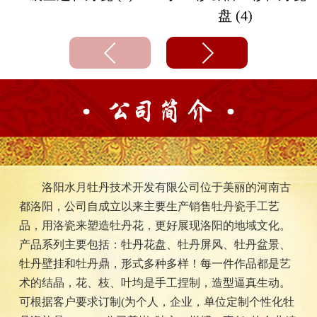
盘 (4)
洛阳水月牡丹技术开发有限公司位于美丽的河南古
都洛阳，公司自成立以来主要生产销售牡丹瓷手工艺
品，用洛瓷来塑造牡丹花，更好展现洛阳的地域文化。
产品系列主要包括：牡丹花盘、牡丹屏风、牡丹盆景、
牡丹壁挂和牡丹鼎，形式多种多样！每一件作品都是艺
术的结晶，花、枝、叶均是手工捏制，造型逼真生动。
可根据客户要求订制(为个人，企业，单位定制个性化牡