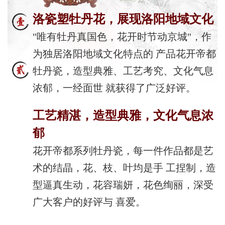
洛瓷塑牡丹花，展现洛阳地域文化
"唯有牡丹真国色，花开时节动京城"，作
为独居洛阳地域文化特点的 产品花开帝都
牡丹瓷，造型典雅、工艺考究、文化气息
浓郁，一经面世 就获得了广泛好评。
工艺精湛，造型典雅，文化气息浓
郁
花开帝都系列牡丹瓷，每一件作品都是艺
术的结晶，花、枝、叶均是手 工捏制，造
型逼真生动，花容瑞妍，花色绚丽，深受
广大客户的好评与 喜爱。