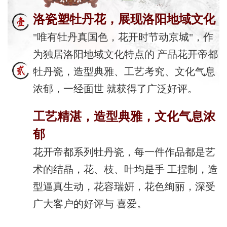
洛瓷塑牡丹花，展现洛阳地域文化
"唯有牡丹真国色，花开时节动京城"，作
为独居洛阳地域文化特点的 产品花开帝都
牡丹瓷，造型典雅、工艺考究、文化气息
浓郁，一经面世 就获得了广泛好评。
工艺精湛，造型典雅，文化气息浓
郁
花开帝都系列牡丹瓷，每一件作品都是艺
术的结晶，花、枝、叶均是手 工捏制，造
型逼真生动，花容瑞妍，花色绚丽，深受
广大客户的好评与 喜爱。