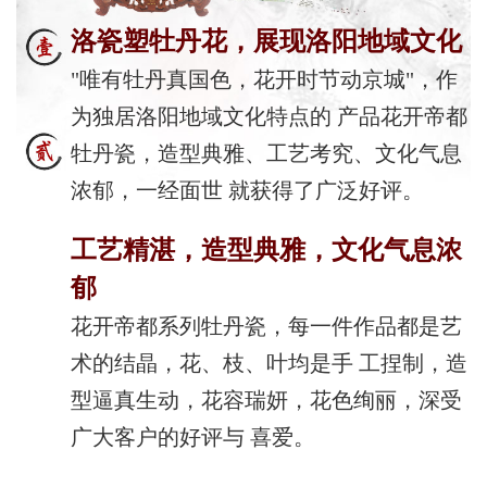
洛瓷塑牡丹花，展现洛阳地域文化
"唯有牡丹真国色，花开时节动京城"，作
为独居洛阳地域文化特点的 产品花开帝都
牡丹瓷，造型典雅、工艺考究、文化气息
浓郁，一经面世 就获得了广泛好评。
工艺精湛，造型典雅，文化气息浓
郁
花开帝都系列牡丹瓷，每一件作品都是艺
术的结晶，花、枝、叶均是手 工捏制，造
型逼真生动，花容瑞妍，花色绚丽，深受
广大客户的好评与 喜爱。