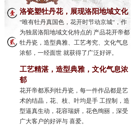
洛瓷塑牡丹花，展现洛阳地域文化
"唯有牡丹真国色，花开时节动京城"，作
为独居洛阳地域文化特点的 产品花开帝都
牡丹瓷，造型典雅、工艺考究、文化气息
浓郁，一经面世 就获得了广泛好评。
工艺精湛，造型典雅，文化气息浓
郁
花开帝都系列牡丹瓷，每一件作品都是艺
术的结晶，花、枝、叶均是手 工捏制，造
型逼真生动，花容瑞妍，花色绚丽，深受
广大客户的好评与 喜爱。